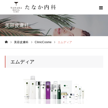
美容皮膚科
美容皮膚科
ClinicCosme
エムディア
ホーム
エムディア