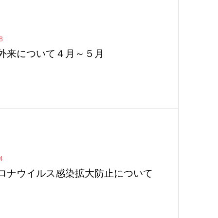
8
外来について４月～５月
4
ロナウイルス感染拡大防止について